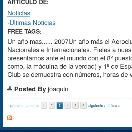
ARTICULO DE:
Noticias
-Ultimas Noticias
FREE TAGS:
Un año mas...... 2007Un año más el Aeroclu
Nacionales e Internacionales. Fieles a nuest
presentamos ante el mundo con el 8º puest
como, la máquina de la verdad) y 1º de Esp
Club se demuestra con números, horas de vu
Posted By
joaquin
Páginas
« primera
‹ anterior
1
2
3
4
5
6
siguiente ›
última »