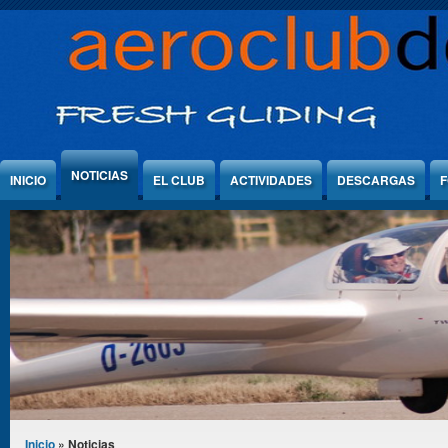
Jump to Content
NOTICIAS
INICIO
EL CLUB
ACTIVIDADES
DESCARGAS
F
Se encuentra usted aquí
Inicio
» Noticias